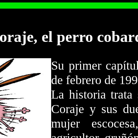
oraje, el perro cobar
Su primer capítu
de febrero de 199
La historia trat
Coraje y sus due
mujer escoces
agricultor gruñó