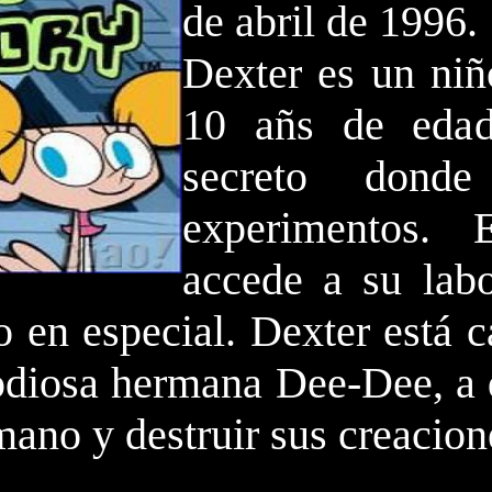
de abril de 1996.
Dexter es un niño
10 añs de edad,
secreto dond
experimentos.
accede a su labo
o en especial. Dexter está c
odiosa hermana Dee-Dee, a q
mano y destruir sus creacion