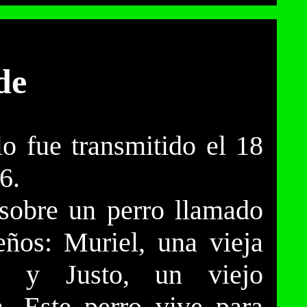
de
lo fue transmitido el 18
6.
a sobre un perro llamado
ños: Muriel, una vieja
a, y Justo, un viejo
n. Este perro vive para